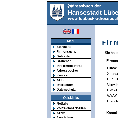
Menu
Fir
Startseite
Firmensuche
Sie habe
Behörden
Firmen
Branchen
Ihr Firmeneintrag
Firma:
Adressbücher
Strass
Kontakt
PLZ/Or
AGB
Vorwahl
Impressum
Datenschutz
E-Mail:
WWW:
Quicklinks
Branch
Notfälle
Polizeidienststellen
Kontak
Ärzte
Apotheken