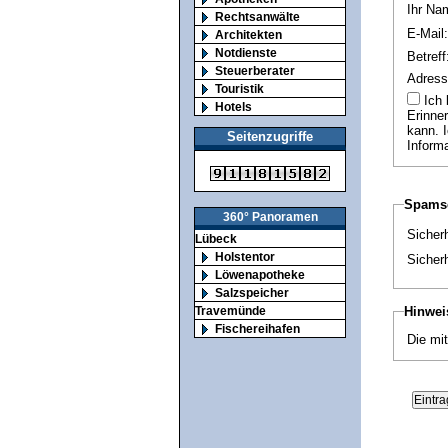
Ihr Na
Rechtsanwälte
E-Mail:
Architekten
Notdienste
Betreff
Steuerberater
Adress
Touristik
Ich bin einverstanden , dass mir an die angegebene E-Mail Adresse jährlich eine
Hotels
Erinne
kann. 
Seitenzugriffe
Informa
Spamsc
360° Panoramen
Sicher
Lübeck
Holstentor
Sicher
Löwenapotheke
Salzspeicher
Hinwei
Travemünde
Fischereihafen
Die mit