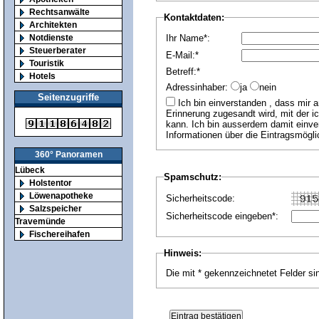
Rechtsanwälte
Kontaktdaten:
Architekten
Notdienste
Ihr Name*:
Steuerberater
E-Mail:*
Touristik
Betreff:*
Hotels
Adressinhaber:
ja
nein
Seitenzugriffe
Ich bin einverstanden , dass mir an die angegebene E-Mail Adresse jährlich eine
Erinnerung zugesandt wird, mit der i
kann. Ich bin ausserdem damit einver
Informationen über die Eintragsmögli
360° Panoramen
Lübeck
Spamschutz:
Holstentor
Löwenapotheke
Sicherheitscode:
Salzspeicher
Sicherheitscode eingeben*:
Travemünde
Fischereihafen
Hinweis:
Die mit * gekennzeichnetet Felder sin