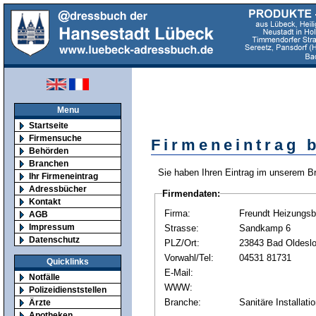
Menu
Startseite
Firmensuche
Firmeneintrag 
Behörden
Branchen
Sie haben Ihren Eintrag im unserem B
Ihr Firmeneintrag
Adressbücher
Firmendaten:
Kontakt
Firma:
Freundt Heizungs
AGB
Impressum
Strasse:
Sandkamp 6
Datenschutz
PLZ/Ort:
23843 Bad Oldesl
Vorwahl/Tel:
04531 81731
Quicklinks
E-Mail:
Notfälle
WWW:
Polizeidienststellen
Branche:
Sanitäre Installati
Ärzte
Apotheken