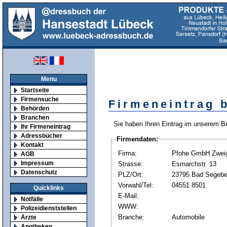
Menu
Startseite
Firmensuche
Firmeneintrag 
Behörden
Branchen
Sie haben Ihren Eintrag im unserem B
Ihr Firmeneintrag
Adressbücher
Firmendaten:
Kontakt
Firma:
Pfohe GmbH Zweig
AGB
Impressum
Strasse:
Esmarchstr. 13
Datenschutz
PLZ/Ort:
23795 Bad Segebe
Vorwahl/Tel:
04551 8501
Quicklinks
E-Mail:
Notfälle
WWW:
Polizeidienststellen
Branche:
Automobile
Ärzte
Apotheken