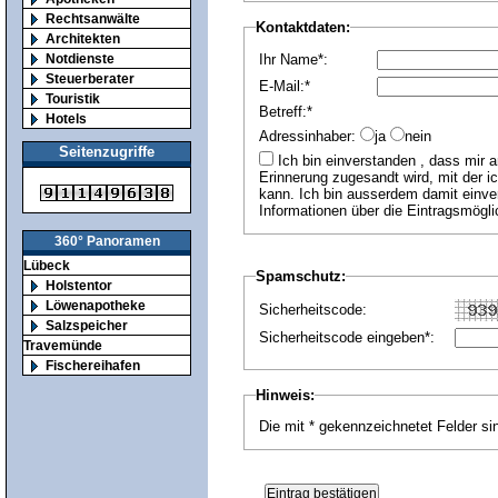
Rechtsanwälte
Kontaktdaten:
Architekten
Notdienste
Ihr Name*:
Steuerberater
E-Mail:*
Touristik
Betreff:*
Hotels
Adressinhaber:
ja
nein
Seitenzugriffe
Ich bin einverstanden , dass mir an die angegebene E-Mail Adresse jährlich eine
Erinnerung zugesandt wird, mit der i
kann. Ich bin ausserdem damit einver
Informationen über die Eintragsmögli
360° Panoramen
Lübeck
Spamschutz:
Holstentor
Löwenapotheke
Sicherheitscode:
Salzspeicher
Sicherheitscode eingeben*:
Travemünde
Fischereihafen
Hinweis:
Die mit * gekennzeichnetet Felder sin