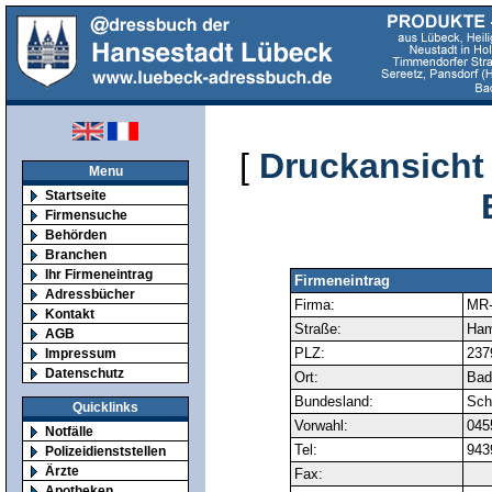
[
Druckansicht
Menu
Startseite
Firmensuche
Behörden
Branchen
Ihr Firmeneintrag
Firmeneintrag
Adressbücher
Firma:
MR-
Kontakt
Straße:
Ham
AGB
PLZ:
237
Impressum
Datenschutz
Ort:
Bad
Bundesland:
Sch
Quicklinks
Vorwahl:
045
Notfälle
Tel:
943
Polizeidienststellen
Ärzte
Fax:
Apotheken