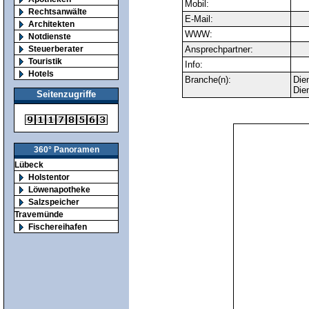
Mobil:
Rechtsanwälte
E-Mail:
Architekten
WWW:
Notdienste
Steuerberater
Ansprechpartner:
Touristik
Info:
Hotels
Branche(n):
Die
Dien
Seitenzugriffe
360° Panoramen
Lübeck
Holstentor
Löwenapotheke
Salzspeicher
Travemünde
Fischereihafen