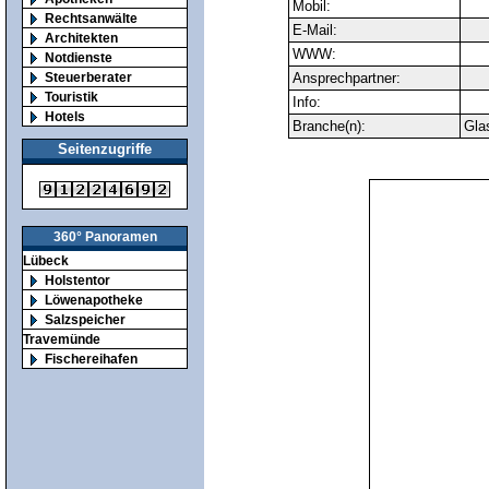
Mobil:
Rechtsanwälte
E-Mail:
Architekten
WWW:
Notdienste
Steuerberater
Ansprechpartner:
Touristik
Info:
Hotels
Branche(n):
Gla
Seitenzugriffe
360° Panoramen
Lübeck
Holstentor
Löwenapotheke
Salzspeicher
Travemünde
Fischereihafen