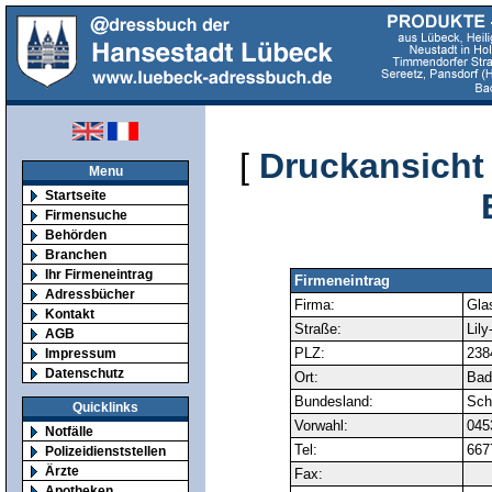
[
Druckansicht
Menu
Startseite
Firmensuche
Behörden
Branchen
Ihr Firmeneintrag
Firmeneintrag
Adressbücher
Firma:
Gla
Kontakt
Straße:
Lily
AGB
PLZ:
238
Impressum
Datenschutz
Ort:
Bad
Bundesland:
Sch
Quicklinks
Vorwahl:
045
Notfälle
Tel:
667
Polizeidienststellen
Ärzte
Fax:
Apotheken