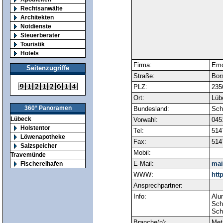
Rechtsanwälte
Architekten
Notdienste
Steuerberater
Touristik
Hotels
Firma:
Emc
Seitenzugriffe
Straße:
Bor
PLZ:
235
Ort:
Lüb
360° Panoramen
Bundesland:
Sch
Lübeck
Vorwahl:
045
Holstentor
Tel:
514
Löwenapotheke
Fax:
514
Salzspeicher
Mobil:
Travemünde
E-Mail:
mai
Fischereihafen
WWW:
htt
Ansprechpartner:
Info:
Alum
Scha
Sch
Branche(n):
Met