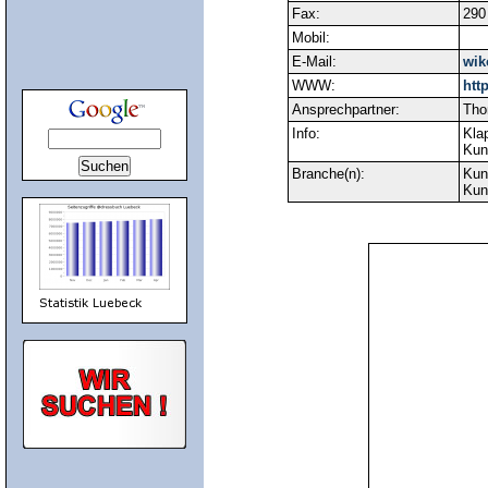
Fax:
290
Mobil:
E-Mail:
wik
WWW:
htt
Ansprechpartner:
Tho
Info:
Kla
Kun
Branche(n):
Kun
Kun