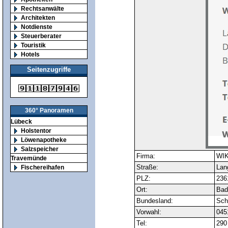
Rechtsanwälte
Architekten
Notdienste
Steuerberater
Touristik
Hotels
Seitenzugriffe
360° Panoramen
Lübeck
Holstentor
Löwenapotheke
Salzspeicher
Firma:
WIK
Travemünde
Straße:
Lan
Fischereihafen
PLZ:
236
Ort:
Bad
Bundesland:
Sch
Vorwahl:
045
Tel:
290