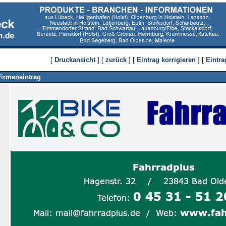
[
Druckansicht
] [
zurück
] [
Eintrag korrigieren
] [
Eintra
Firmeneintrag