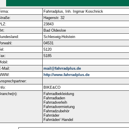
irma:
Fahrradplus, Inh. Ingmar Koschnick
traße:
Hagenstr. 32
PLZ:
23843
rt:
Bad Oldesloe
Bundesland:
Schleswig-Holstein
orwahl:
04531
el:
5120
ax:
5185
obil:
-Mail:
mail@fahrradplus.de
WWW:
http://www.fahrradplus.de
nsprechpartner:
nfo:
BIKE&CO
ranche(n):
Fahrradbekleidung
Fahrradladen
Fahrradverleih
Fahrradvermietung
Fahrradzubehör
Fahrräder
Fahrräder/ Handel