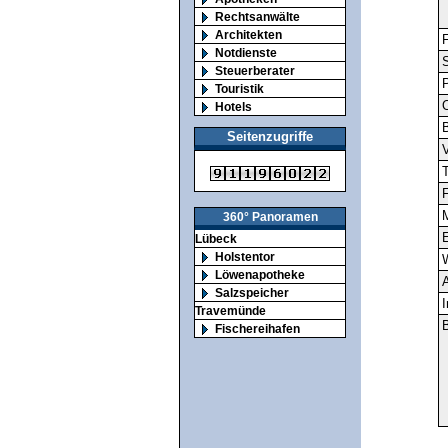
Rechtsanwälte
Architekten
F
Notdienste
S
Steuerberater
Touristik
O
Hotels
Seitenzugriffe
V
T
F
M
360° Panoramen
E
Lübeck
Holstentor
Löwenapotheke
A
Salzspeicher
I
Travemünde
B
Fischereihafen