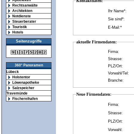
Kontaktdaten:
Rechtsanwälte
Architekten
Ihr Name*:
Notdienste
Sie sind*:
Steuerberater
Touristik
E-Mail:*
Hotels
Seitenzugriffe
aktuelle Firmendaten:
Firma:
Strasse:
360° Panoramen
PLZ/Ort:
Lübeck
Vorwahl/Tel:
Holstentor
Branche:
Löwenapotheke
Salzspeicher
Travemünde
Neue Firmendaten:
Fischereihafen
Firma:
Strasse:
PLZ/Ort:
Vorwahl: