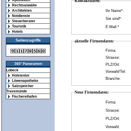
Kontaktdaten:
Rechtsanwälte
Architekten
Ihr Name*:
Notdienste
Sie sind*:
Steuerberater
Touristik
E-Mail:*
Hotels
Seitenzugriffe
aktuelle Firmendaten:
Firma:
Strasse:
360° Panoramen
PLZ/Ort:
Lübeck
Vorwahl/Tel:
Holstentor
Branche:
Löwenapotheke
Salzspeicher
Travemünde
Neue Firmendaten:
Fischereihafen
Firma:
Strasse:
PLZ/Ort:
Vorwahl: