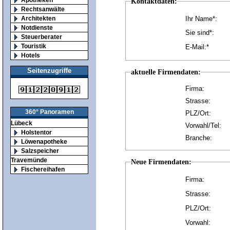
Kontaktdaten:
Rechtsanwälte
Architekten
Ihr Name*:
Notdienste
Sie sind*:
Steuerberater
Touristik
E-Mail:*
Hotels
Seitenzugriffe
aktuelle Firmendaten:
Firma:
Strasse:
360° Panoramen
PLZ/Ort:
Lübeck
Vorwahl/Tel:
Holstentor
Branche:
Löwenapotheke
Salzspeicher
Travemünde
Neue Firmendaten:
Fischereihafen
Firma:
Strasse:
PLZ/Ort:
Vorwahl: