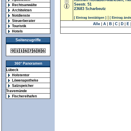
Seestr. 51
Rechtsanwälte
23683
Scharbeutz
Architekten
Notdienste
|
[ Eintrag bestätigen ]
[ Eintrag ände
Steuerberater
Alle
|
A
|
B
|
C
|
D
|
E
Touristik
Hotels
Seitenzugriffe
360° Panoramen
Lübeck
Holstentor
Löwenapotheke
Salzspeicher
Travemünde
Fischereihafen