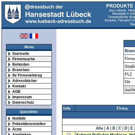
Menu
Bran
Startseite
Firm
Firmensuche
Behörden
Straß
Branchen
PLZ
Ihr Firmeneintrag
Adressbücher
Ort
Kontakt
AGB
Impressum
Datenschutz
Info
Firma
Quicklinks
Notfälle
Polizeidienststellen
Alle
|
A
|
B
|
C
|
D
|
E
Ärzte
Apotheken
Kuhnert Rolladen-Markisen, He