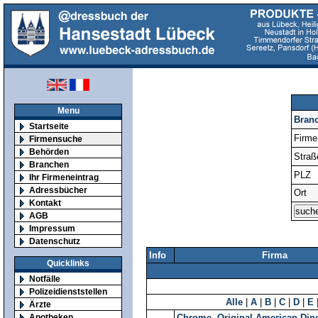
Menu
Bran
Startseite
Firm
Firmensuche
Behörden
Straß
Branchen
PLZ
Ihr Firmeneintrag
Adressbücher
Ort
Kontakt
AGB
Impressum
Datenschutz
Info
Firma
Quicklinks
Notfälle
Polizeidienststellen
Alle
|
A
|
B
|
C
|
D
|
E
Ärzte
Apotheken
Chrome, Original American Din