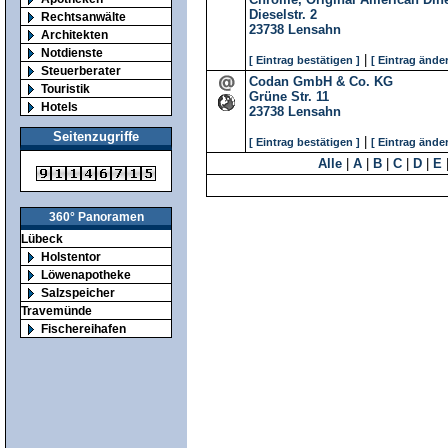
Dieselstr. 2
Rechtsanwälte
23738
Lensahn
Architekten
Notdienste
|
[ Eintrag bestätigen ]
[ Eintrag änder
Steuerberater
Codan GmbH & Co. KG
Touristik
Grüne Str. 11
Hotels
23738
Lensahn
Seitenzugriffe
|
[ Eintrag bestätigen ]
[ Eintrag änder
Alle
|
A
|
B
|
C
|
D
|
E
360° Panoramen
Lübeck
Holstentor
Löwenapotheke
Salzspeicher
Travemünde
Fischereihafen