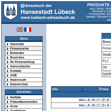
Menu
Bran
Startseite
Firm
Firmensuche
Behörden
Straß
Branchen
PLZ
Ihr Firmeneintrag
Adressbücher
Ort
Kontakt
AGB
Impressum
Datenschutz
Info
Firma
Quicklinks
Notfälle
Alle
|
A
|
B
|
C
|
D
|
E
Polizeidienststellen
Alle
|
A
|
B
|
C
|
D
|
E
Ärzte
Apotheken