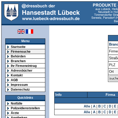
Menu
Bran
Startseite
Firm
Firmensuche
Behörden
Straß
Branchen
PLZ
Ihr Firmeneintrag
Adressbücher
Ort
Kontakt
AGB
Impressum
Datenschutz
Info
Firma
Quicklinks
Notfälle
Alle
|
A
|
B
|
C
|
D
|
E
Polizeidienststellen
Alle
|
A
|
B
|
C
|
D
|
E
Ärzte
Apotheken