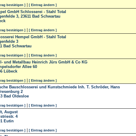
|
trag bestätigen ]
[ Eintrag ändern ]
el GmbH Schlosserei - Stahl Total
enfelde 3, 23611 Bad Schwartau
eck
|
trag bestätigen ]
[ Eintrag ändern ]
osserei Hempel GmbH - Stahl Total
enfelde 3
11
Bad Schwartau
|
trag bestätigen ]
[ Eintrag ändern ]
l- und Metallbau Heinrich Jürs GmbH & Co KG
pelsdorfer Allee 60
56
Lübeck
|
trag bestätigen ]
[ Eintrag ändern ]
sche Bauschlosserei und Kunstschmiede Inh. T. Schröder, Hans
fresenburg 2
43
Bad Oldesloe
|
trag bestätigen ]
[ Eintrag ändern ]
t, August
striestr. 4
01
Eutin
|
trag bestätigen ]
[ Eintrag ändern ]