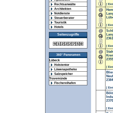
Rechtsanwälte
[ Ein
Architekten
Hemp
Notdienste
Lang
Lüb
Steuerberater
Touristik
[ Ein
Hotels
Schl
Lang
Seitenzugriffe
236
[ Ein
Stah
360° Panoramen
Krem
235
Lübeck
Holstentor
[ Ein
Löwenapotheke
Blie
Salzspeicher
Neu
Travemünde
238
Fischereihafen
[ Ein
Böld
Indu
237
[ Ein