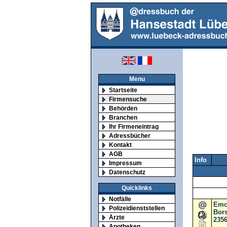
Menu
Startseite
Firmensuche
Behörden
Branchen
Ihr Firmeneintrag
Adressbücher
Kontakt
AGB
Info
Impressum
Datenschutz
Quicklinks
Notfälle
Emc
Polizeidienststellen
Bors
Ärzte
235
Apotheken