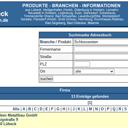
Suchmaske Adressbuch
Branche
/ Produkt:
Firmenname
Straße:
PLZ
Ort
Firma
13 Einträge gefunden
[1]
Alle
|
A
|
B
|
C
|
D
|
E
|
F
|
G
|
H
|
I
|
J
|
K
|
L
|
M
|
N
|
O
|
P
|
Q
|
R
|
S
ken Metallbau GmbH
igstraße 9
60
Lübeck