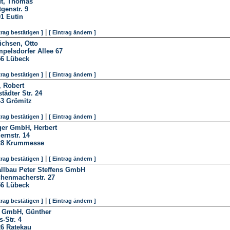
dt, Thomas
genstr. 9
01
Eutin
|
trag bestätigen ]
[ Eintrag ändern ]
ichsen, Otto
pelsdorfer Allee 67
56
Lübeck
|
trag bestätigen ]
[ Eintrag ändern ]
, Robert
tädter Str. 24
43
Grömitz
|
trag bestätigen ]
[ Eintrag ändern ]
ger GmbH, Herbert
ernstr. 14
28
Krummesse
|
trag bestätigen ]
[ Eintrag ändern ]
llbau Peter Steffens GmbH
henmacherstr. 27
56
Lübeck
|
trag bestätigen ]
[ Eintrag ändern ]
l GmbH, Günther
s-Str. 4
26
Ratekau