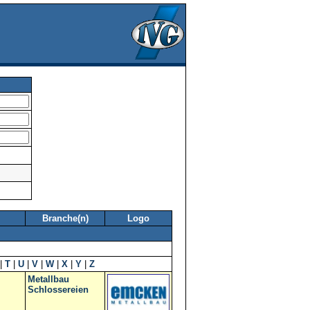
Branche(n)
Logo
|
T
|
U
|
V
|
W
|
X
|
Y
|
Z
Metallbau
Schlossereien