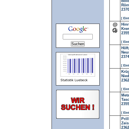
Bol
Rönt
237
[ Ein
Hinr
Krem
235
[ Ein
Höft
Neus
237
[ Ein
Krü
Nied
236
[ Ein
Meta
Tasc
235
[ Ein
Pril
Zeis
236