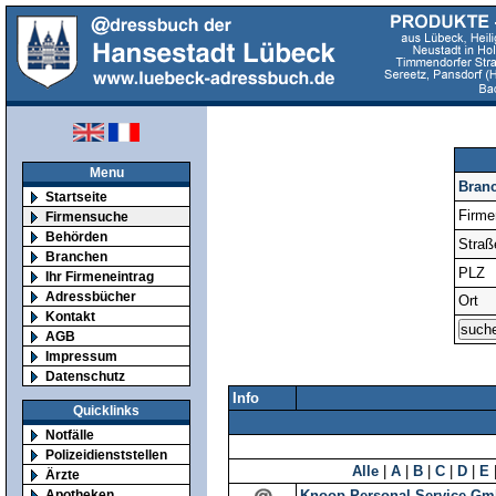
Menu
Bran
Startseite
Firm
Firmensuche
Behörden
Straß
Branchen
PLZ
Ihr Firmeneintrag
Adressbücher
Ort
Kontakt
AGB
Impressum
Datenschutz
Info
Quicklinks
Notfälle
Polizeidienststellen
Alle
|
A
|
B
|
C
|
D
|
E
Ärzte
Apotheken
Knoop-Personal-Service G