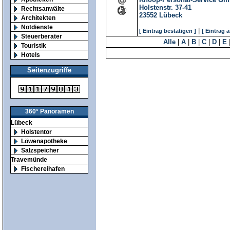
Holstenstr. 37-41
Rechtsanwälte
23552
Lübeck
Architekten
Notdienste
|
[ Eintrag bestätigen ]
[ Eintrag 
Steuerberater
Alle
|
A
|
B
|
C
|
D
|
E
Touristik
Hotels
Seitenzugriffe
360° Panoramen
Lübeck
Holstentor
Löwenapotheke
Salzspeicher
Travemünde
Fischereihafen