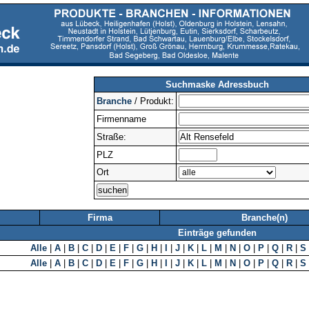
Suchmaske Adressbuch
Branche
/ Produkt:
Firmenname
Straße:
PLZ
Ort
Firma
Branche(n)
Einträge gefunden
Alle
|
A
|
B
|
C
|
D
|
E
|
F
|
G
|
H
|
I
|
J
|
K
|
L
|
M
|
N
|
O
|
P
|
Q
|
R
|
S
Alle
|
A
|
B
|
C
|
D
|
E
|
F
|
G
|
H
|
I
|
J
|
K
|
L
|
M
|
N
|
O
|
P
|
Q
|
R
|
S