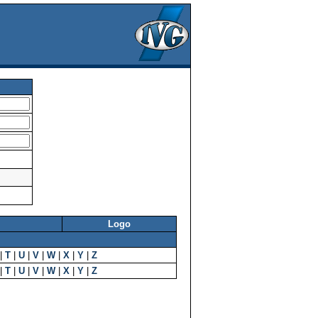
Logo
|
T
|
U
|
V
|
W
|
X
|
Y
|
Z
|
T
|
U
|
V
|
W
|
X
|
Y
|
Z