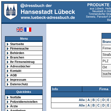
Menu
Bran
Startseite
Firm
Firmensuche
Behörden
Straß
Branchen
PLZ
Ihr Firmeneintrag
Adressbücher
Ort
Kontakt
AGB
Impressum
Datenschutz
Info
Firma
Quicklinks
Notfälle
Alle
|
A
|
B
|
C
|
D
|
E
Polizeidienststellen
Alle
|
A
|
B
|
C
|
D
|
E
Ärzte
Apotheken