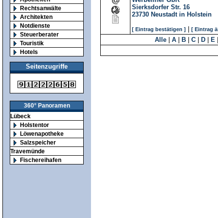
Sierksdorfer Str. 16
Rechtsanwälte
23730
Neustadt in Holstein
Architekten
Notdienste
|
[ Eintrag bestätigen ]
[ Eintrag 
Steuerberater
Alle
|
A
|
B
|
C
|
D
|
E
Touristik
Hotels
Seitenzugriffe
360° Panoramen
Lübeck
Holstentor
Löwenapotheke
Salzspeicher
Travemünde
Fischereihafen