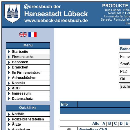
Menu
Bran
Startseite
Firm
Firmensuche
Behörden
Straß
Branchen
PLZ
Ihr Firmeneintrag
Adressbücher
Ort
Kontakt
AGB
Impressum
Datenschutz
Info
Quicklinks
Notfälle
Polizeidienststellen
Alle
|
A
|
B
|
C
|
D
|
E
Ärzte
Apotheken
Werbeliner GbR