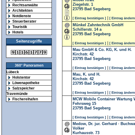
Ziegelstr. 1
Rechtsanwälte
23795
Bad Segeberg
Architekten
Notdienste
|
[ Eintrag bestätigen ]
[ Eintrag ändern
Steuerberater
Münkel Zahntechnik GmbH
Touristik
Schillerstr. 14 a
Hotels
23795
Bad Segeberg
Seitenzugriffe
|
[ Eintrag bestätigen ]
[ Eintrag ändern
Mau GmbH & Co. KG, K. und H.
Kirchstr. 42
23795
Bad Segeberg
360° Panoramen
|
[ Eintrag bestätigen ]
[ Eintrag ändern
Lübeck
Mau, K. und H.
Holstentor
Kirchstr. 42
Löwenapotheke
23795
Bad Segeberg
Salzspeicher
|
[ Eintrag bestätigen ]
[ Eintrag ändern
Travemünde
MCW Mobile Container Wartung 
Fischereihafen
Fehrsweg 15
23795
Bad Segeberg
|
[ Eintrag bestätigen ]
[ Eintrag ändern
Medow, Dr. jur. Gerhard · Buchwa
Volker
Kurhausstr. 73