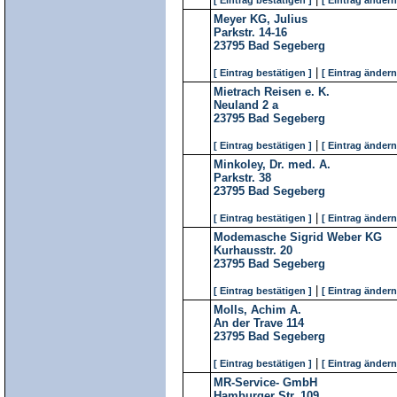
[ Eintrag bestätigen ]
[ Eintrag ändern
Meyer KG, Julius
Parkstr. 14-16
23795
Bad Segeberg
|
[ Eintrag bestätigen ]
[ Eintrag ändern
Mietrach Reisen e. K.
Neuland 2 a
23795
Bad Segeberg
|
[ Eintrag bestätigen ]
[ Eintrag ändern
Minkoley, Dr. med. A.
Parkstr. 38
23795
Bad Segeberg
|
[ Eintrag bestätigen ]
[ Eintrag ändern
Modemasche Sigrid Weber KG
Kurhausstr. 20
23795
Bad Segeberg
|
[ Eintrag bestätigen ]
[ Eintrag ändern
Molls, Achim A.
An der Trave 114
23795
Bad Segeberg
|
[ Eintrag bestätigen ]
[ Eintrag ändern
MR-Service- GmbH
Hamburger Str. 109