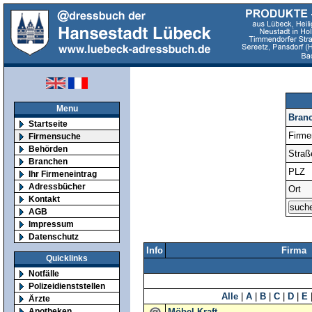
Menu
Bran
Startseite
Firm
Firmensuche
Behörden
Straß
Branchen
PLZ
Ihr Firmeneintrag
Adressbücher
Ort
Kontakt
AGB
Impressum
Datenschutz
Info
Firma
Quicklinks
Notfälle
Polizeidienststellen
Alle
|
A
|
B
|
C
|
D
|
E
Ärzte
Apotheken
Möbel Kraft