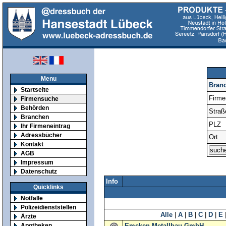
Menu
Bran
Startseite
Firm
Firmensuche
Behörden
Straß
Branchen
PLZ
Ihr Firmeneintrag
Adressbücher
Ort
Kontakt
AGB
Impressum
Datenschutz
Info
Quicklinks
Notfälle
Polizeidienststellen
Alle
|
A
|
B
|
C
|
D
|
E
Ärzte
Apotheken
Emcken Metallbau GmbH