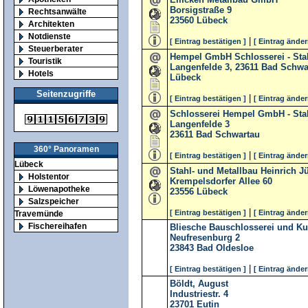
Borsigstraße 9
Rechtsanwälte
23560
Lübeck
Architekten
Notdienste
|
[ Eintrag bestätigen ]
[ Eintrag änder
Steuerberater
Hempel GmbH Schlosserei - Stah
Touristik
Langenfelde 3, 23611 Bad Schwa
Hotels
Lübeck
Seitenzugriffe
|
[ Eintrag bestätigen ]
[ Eintrag änder
Schlosserei Hempel GmbH - Stah
Langenfelde 3
23611
Bad Schwartau
360° Panoramen
|
[ Eintrag bestätigen ]
[ Eintrag änder
Lübeck
Stahl- und Metallbau Heinrich
Holstentor
Krempelsdorfer Allee 60
Löwenapotheke
23556
Lübeck
Salzspeicher
|
[ Eintrag bestätigen ]
[ Eintrag änder
Travemünde
Fischereihafen
Bliesche Bauschlosserei und Ku
Neufresenburg 2
23843
Bad Oldesloe
|
[ Eintrag bestätigen ]
[ Eintrag änder
Böldt, August
Industriestr. 4
23701
Eutin