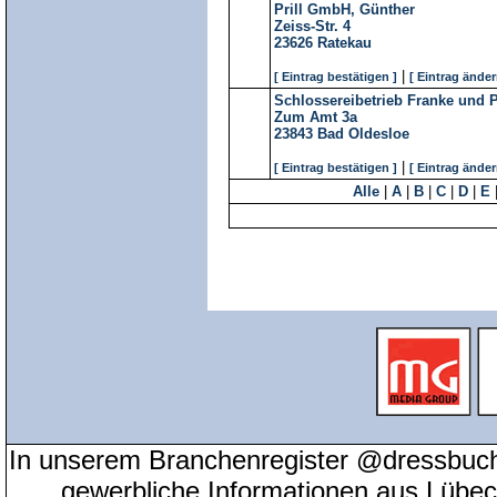
Prill GmbH, Günther
Zeiss-Str. 4
23626
Ratekau
|
[ Eintrag bestätigen ]
[ Eintrag änder
Schlossereibetrieb Franke und
Zum Amt 3a
23843
Bad Oldesloe
|
[ Eintrag bestätigen ]
[ Eintrag änder
Alle
|
A
|
B
|
C
|
D
|
E
In unserem Branchenregister @dressbuch
gewerbliche Informationen aus Lübeck