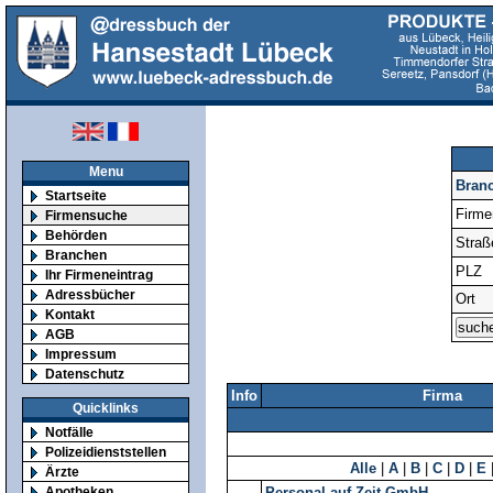
Menu
Bran
Startseite
Firm
Firmensuche
Behörden
Straß
Branchen
PLZ
Ihr Firmeneintrag
Adressbücher
Ort
Kontakt
AGB
Impressum
Datenschutz
Info
Firma
Quicklinks
Notfälle
Polizeidienststellen
Alle
|
A
|
B
|
C
|
D
|
E
Ärzte
Apotheken
Personal auf Zeit GmbH