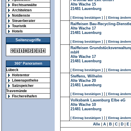
Alte Wache 15
Rechtsanwälte
21481
Lauenburg
Architekten
Notdienste
|
[ Eintrag bestätigen ]
[ Eintrag ändern
Steuerberater
Raiffeisen Bau-Recycling-Dienst
Touristik
Alte Wache 17
Hotels
21481
Lauenburg
Seitenzugriffe
|
[ Eintrag bestätigen ]
[ Eintrag ändern
Raiffeisen Grundstücksverwaltun
mbH
Alte Wache 17
21481
Lauenburg
360° Panoramen
|
Lübeck
[ Eintrag bestätigen ]
[ Eintrag ändern
Holstentor
Steffens, Wilhelm
Alte Wache 20
Löwenapotheke
21481
Lauenburg
Salzspeicher
Travemünde
|
[ Eintrag bestätigen ]
[ Eintrag ändern
Fischereihafen
Volksbank Lauenburg Elbe eG
Alte Wache 10
21481
Lauenburg
|
[ Eintrag bestätigen ]
[ Eintrag ändern
Alle
|
A
|
B
|
C
|
D
|
E