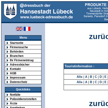
zurüc
Menu
Startseite
Firmensuche
Behörden
Branchen
Ihr Firmeneintrag
Adressbücher
Touristinformation :
Kontakt
AGB
Alle
|
A
|
B
|
C
|
D
|
E
Impressum
Datenschutz
Alle
|
A
|
B
|
C
|
D
|
E
Quicklinks
Notfälle
Polizeidienststellen
zurüc
Ärzte
Apotheken